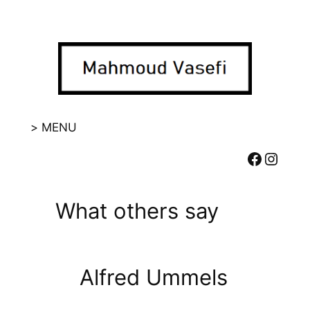
Skip
to
content
> MENU
Facebook
Instagram
What others say
Alfred Ummels